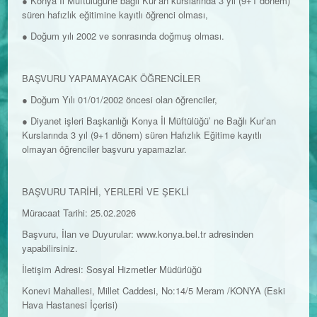
● Konya İl Müftülüğüne bağlı Kur’an kurslarında 3 yıl (9+1 dönem)
süren hafızlık eğitimine kayıtlı öğrenci olması,
● Doğum yılı 2002 ve sonrasında doğmuş olması.
BAŞVURU YAPAMAYACAK ÖĞRENCİLER
● Doğum Yılı 01/01/2002 öncesi olan öğrenciler,
● Diyanet işleri Başkanlığı Konya İl Müftülüğü’ ne Bağlı Kur’an
Kurslarında 3 yıl (9+1 dönem) süren Hafızlık Eğitime kayıtlı
olmayan öğrenciler başvuru yapamazlar.
BAŞVURU TARİHİ, YERLERİ VE ŞEKLİ
Müracaat Tarihi: 25.02.2026
Başvuru, İlan ve Duyurular: www.konya.bel.tr adresinden
yapabilirsiniz.
İletişim Adresi: Sosyal Hizmetler Müdürlüğü
Konevi Mahallesi, Millet Caddesi, No:14/5 Meram /KONYA (Eski
Hava Hastanesi İçerisi)